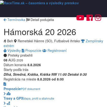
Toggl
navig
Termínovka
Detail podujatia
Hámorská 20 2026
Beh
Remetské Hámre (SO), Futbalové ihrisko
Zemplínsky
extrém
Výsledky
Propozície
Registrovaní
Preteky prebehli
08
AUG
2026
Dátum konania
8.8.2026
Štarty podľa trás
Dlhá, Stredná, Krátka, Krátka NW
11:00
Detské
9:30
Registrácia na mieste
8.8.2026 od 8:00
Propozície
PDF dokument
Trasy a GPX
Mapa, profil a stiahnutie