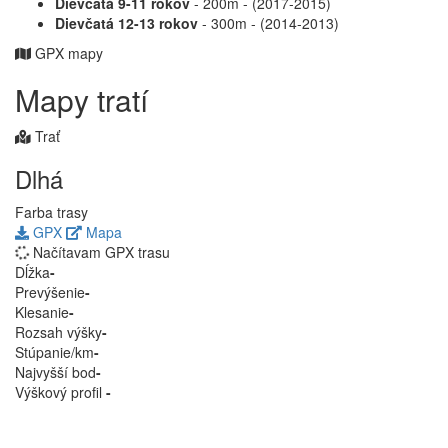
Dievčatá 9-11 rokov
- 200m - (2017-2015)
Dievčatá 12-13 rokov
- 300m - (2014-2013)
GPX mapy
Mapy tratí
Trať
Dlhá
Farba trasy
GPX
Mapa
Načítavam GPX trasu
Dĺžka
-
Prevýšenie
-
Klesanie
-
Rozsah výšky
-
Stúpanie/km
-
Najvyšší bod
-
Výškový profil
-