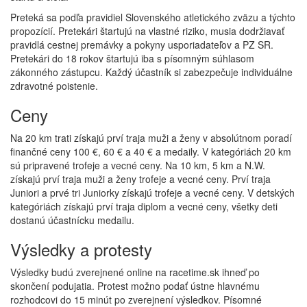
Preteká sa podľa pravidiel Slovenského atletického zväzu a týchto
propozícií. Pretekári štartujú na vlastné riziko, musia dodržiavať
pravidlá cestnej premávky a pokyny usporiadateľov a PZ SR.
Pretekári do 18 rokov štartujú iba s písomným súhlasom
zákonného zástupcu. Každý účastník si zabezpečuje individuálne
zdravotné poistenie.
Ceny
Na 20 km trati získajú prví traja muži a ženy v absolútnom poradí
finančné ceny 100 €, 60 € a 40 € a medaily. V kategóriách 20 km
sú pripravené trofeje a vecné ceny. Na 10 km, 5 km a N.W.
získajú prví traja muži a ženy trofeje a vecné ceny. Prví traja
Juniori a prvé tri Juniorky získajú trofeje a vecné ceny. V detských
kategóriách získajú prví traja diplom a vecné ceny, všetky deti
dostanú účastnícku medailu.
Výsledky a protesty
Výsledky budú zverejnené online na racetime.sk ihneď po
skončení podujatia. Protest možno podať ústne hlavnému
rozhodcovi do 15 minút po zverejnení výsledkov. Písomné