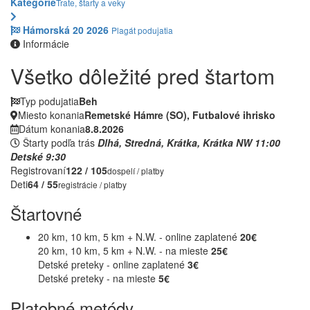
Kategórie
Trate, štarty a veky
Hámorská 20 2026
Plagát podujatia
Informácie
Všetko dôležité pred štartom
Typ podujatia
Beh
Miesto konania
Remetské Hámre (SO), Futbalové ihrisko
Dátum konania
8.8.2026
Štarty podľa trás
Dlhá, Stredná, Krátka, Krátka NW
11:00
Detské
9:30
Registrovaní
122 / 105
dospelí / platby
Deti
64 / 55
registrácie / platby
Štartovné
20 km, 10 km, 5 km + N.W. - online zaplatené
20€
20 km, 10 km, 5 km + N.W. - na mieste
25€
Detské preteky - online zaplatené
3€
Detské preteky - na mieste
5€
Platobné metódy