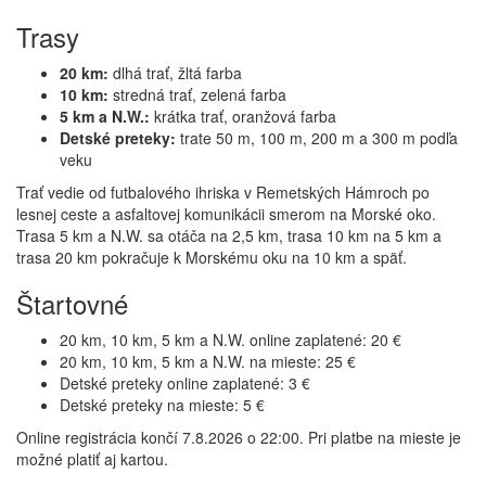
Trasy
20 km:
dlhá trať, žltá farba
10 km:
stredná trať, zelená farba
5 km a N.W.:
krátka trať, oranžová farba
Detské preteky:
trate 50 m, 100 m, 200 m a 300 m podľa
veku
Trať vedie od futbalového ihriska v Remetských Hámroch po
lesnej ceste a asfaltovej komunikácii smerom na Morské oko.
Trasa 5 km a N.W. sa otáča na 2,5 km, trasa 10 km na 5 km a
trasa 20 km pokračuje k Morskému oku na 10 km a späť.
Štartovné
20 km, 10 km, 5 km a N.W. online zaplatené: 20 €
20 km, 10 km, 5 km a N.W. na mieste: 25 €
Detské preteky online zaplatené: 3 €
Detské preteky na mieste: 5 €
Online registrácia končí 7.8.2026 o 22:00. Pri platbe na mieste je
možné platiť aj kartou.