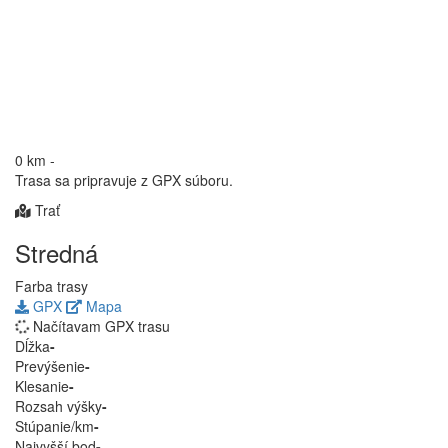
0 km
-
Trasa sa pripravuje z GPX súboru.
Trať
Stredná
Farba trasy
GPX
Mapa
Načítavam GPX trasu
Dĺžka
-
Prevýšenie
-
Klesanie
-
Rozsah výšky
-
Stúpanie/km
-
Najvyšší bod
-