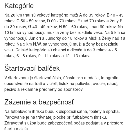
Kategórie
Na 20 km trati sú vekové kategórie muži A do 39 rokov, B 40 - 49
rokov, C 50 - 59 rokov, D 60 - 70 rokov, E nad 70 rokov a ženy F
do 39 rokov, G 40 - 49 rokov, H 50 - 60 rokov, I nad 60 rokov. Na
10 km sa vyhodnocujú muži a ženy bez rozdielu veku. Na 5 km sa
vyhodnocujú Juniori a Juniorky do 18 rokov a Muži a Ženy nad 18
rokov. Na 5 km N.W. sa vyhodnocujú muži a ženy bez rozdielu
veku. Detské kategórie sú chlapci a dievčatá do 3 rokov, 4 - 5
rokov, 6 - 8 rokov, 9 - 11 rokov a 12 - 13 rokov.
Štartovací balíček
V štartovnom je štartovné číslo, účastnícka medaila, fotografie,
občerstvenie na trati a v cieli, lístok na polievku, ovocie, nápoj,
pečivo a reklamné predmety od sponzorov.
Zázemie a bezpečnosť
Na futbalovom ihrisku budú k dispozícii šatňa, toalety a sprcha.
Parkovanie je na trávnatej ploche pri futbalovom ihrisku.
Zdravotná služba bude zabezpečená počas podujatia v priestore
štartu a cieľa.