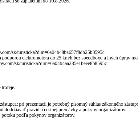
gistrácii so zaplatením do 10.8.2026.
apy.com/sk/turisticka?dim=6a04b48ba657f8db25b8595c
 podporou elektromotora do 25 km/h bez speedboxu a iných úprav moto
/mapy.com/sk/turisticka?dim=6a04b4aa285e1beee8b8595c
 trofeje.
ástupca; pri prezentácii je potrebný písomný súhlas zákonného zástup
nní dodržiavať pravidlá cestnej premávky a pokyny organizátorov.
i potoku podľa pokynov organizátorov.