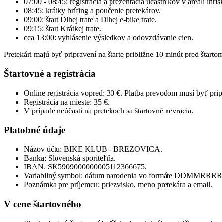
07:00 - 08:45: registrácia a prezentácia účastníkov v areáli ihris
08:45: krátky brífing a poučenie pretekárov.
09:00: štart Dlhej trate a Dlhej e-bike trate.
09:15: štart Krátkej trate.
cca 13:00: vyhlásenie výsledkov a odovzdávanie cien.
Pretekári majú byť pripravení na štarte približne 10 minút pred štartom
Štartovné a registrácia
Online registrácia vopred: 30 €. Platba prevodom musí byť prip
Registrácia na mieste: 35 €.
V prípade neúčasti na pretekoch sa štartovné nevracia.
Platobné údaje
Názov účtu: BIKE KLUB - BREZOVICA.
Banka: Slovenská sporiteľňa.
IBAN: SK5909000000005112366675.
Variabilný symbol: dátum narodenia vo formáte DDMMRRRR
Poznámka pre príjemcu: priezvisko, meno pretekára a email.
V cene štartovného