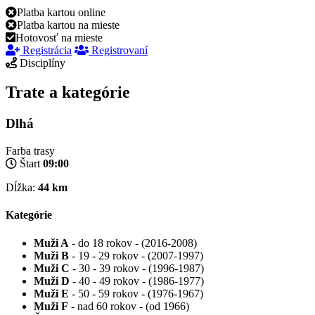
Platba kartou online
Platba kartou na mieste
Hotovosť na mieste
Registrácia
Registrovaní
Disciplíny
Trate a kategórie
Dlhá
Farba trasy
Štart
09:00
Dĺžka:
44 km
Kategórie
Muži A
- do 18 rokov - (2016-2008)
Muži B
- 19 - 29 rokov - (2007-1997)
Muži C
- 30 - 39 rokov - (1996-1987)
Muži D
- 40 - 49 rokov - (1986-1977)
Muži E
- 50 - 59 rokov - (1976-1967)
Muži F
- nad 60 rokov - (od 1966)