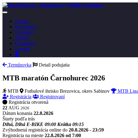
Toggle
navigation
Domov
Registrácie
Výsledky
Súťaže
Časomiera
Kontakt
Prihlásenie
Termínovka
Detail podujatia
MTB maratón Čarnohurec 2026
MTB
Futbalové ihrisko Brezovica, okres Sabinov
MTB Liga 
Registrácia
Registrovaní
Registrácia otvorená
22
AUG
2026
Dátum konania
22.8.2026
Štarty podľa trás
Dlhá, Dlhá E-BIKE
09:00
Krátka
09:15
Zvýhodnená registrácia online do
20.8.2026 - 23:59
Registrácia na mieste
22.8.2026 od 7:00