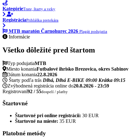
Kategórie
Trate, štarty a veky
Registrácia
Prihláška pretekára
MTB maratón Čarnohurec 2026
Plagát podujatia
Informácie
Všetko dôležité pred štartom
Typ podujatia
MTB
Miesto konania
Futbalové ihrisko Brezovica, okres Sabinov
Dátum konania
22.8.2026
Štarty podľa trás
Dlhá, Dlhá E-BIKE
09:00
Krátka
09:15
Zvýhodnená registrácia online do
20.8.2026 - 23:59
Registrovaní
92 / 55
dospelí / platby
Štartovné
Štartovné pri online registrácii:
30 EUR
Štartovné na mieste:
35 EUR
Platobné metódy