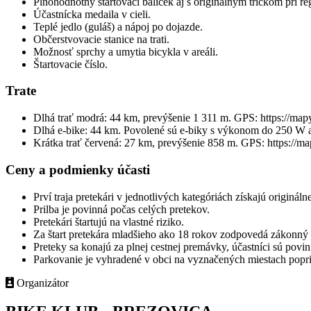
Plnohodnotný štartovací balíček aj s originálnym tričkom pri re
Účastnícka medaila v cieli.
Teplé jedlo (guláš) a nápoj po dojazde.
Občerstvovacie stanice na trati.
Možnosť sprchy a umytia bicykla v areáli.
Štartovacie číslo.
Trate
Dlhá trať modrá: 44 km, prevýšenie 1 311 m. GPS: https://m
Dlhá e-bike: 44 km. Povolené sú e-biky s výkonom do 250 W a
Krátka trať červená: 27 km, prevýšenie 858 m. GPS: https:/
Ceny a podmienky účasti
Prví traja pretekári v jednotlivých kategóriách získajú originálne
Prilba je povinná počas celých pretekov.
Pretekári štartujú na vlastné riziko.
Za štart pretekára mladšieho ako 18 rokov zodpovedá zákonný z
Preteky sa konajú za plnej cestnej premávky, účastníci sú povi
Parkovanie je vyhradené v obci na vyznačených miestach popr
Organizátor