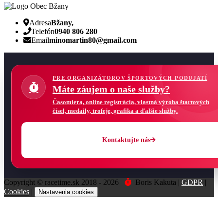
Adresa
Bžany,
Telefón
0940 806 280
Email
minomartin80@gmail.com
PRE ORGANIZÁTOROV ŠPORTOVÝCH PODUJATÍ
Máte záujem o naše služby?
Časomiera, online registrácia, vlastná výroba štartových
čísel, medaily, trofeje, grafika a ďalšie služby.
Kontaktujte nás
Copyright © racetime.sk 2018 - 2026
Boris Kakuta |
GDPR
|
Cookies
|
Nastavenia cookies