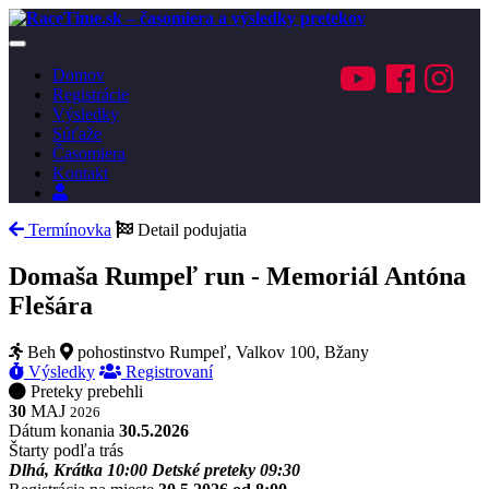
Toggle
navigation
Domov
Registrácie
Výsledky
Súťaže
Časomiera
Kontakt
Prihlásenie
Termínovka
Detail podujatia
Domaša Rumpeľ run - Memoriál Antóna
Flešára
Beh
pohostinstvo Rumpeľ, Valkov 100, Bžany
Výsledky
Registrovaní
Preteky prebehli
30
MAJ
2026
Dátum konania
30.5.2026
Štarty podľa trás
Dlhá, Krátka
10:00
Detské preteky
09:30