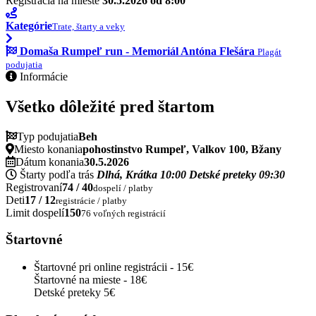
Registrácia na mieste
30.5.2026 od 8:00
Kategórie
Trate, štarty a veky
Domaša Rumpeľ run - Memoriál Antóna Flešára
Plagát
podujatia
Informácie
Všetko dôležité pred štartom
Typ podujatia
Beh
Miesto konania
pohostinstvo Rumpeľ, Valkov 100, Bžany
Dátum konania
30.5.2026
Štarty podľa trás
Dlhá, Krátka
10:00
Detské preteky
09:30
Registrovaní
74 / 40
dospelí / platby
Deti
17 / 12
registrácie / platby
Limit dospelí
150
76 voľných registrácií
Štartovné
Štartovné pri online registrácii - 15€
Štartovné na mieste - 18€
Detské preteky 5€