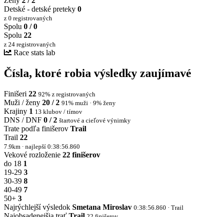
Ženy
2 / 2
Detské - detské preteky
0
z 0 registrovaných
Spolu
0 / 0
Spolu
22
z 24 registrovaných
Race stats lab
Čísla, ktoré robia výsledky zaujímavé
Finišeri
22
92% z registrovaných
Muži / ženy
20 / 2
91% muži · 9% ženy
Krajiny
1
13 klubov / tímov
DNS / DNF
0 / 2
štartové a cieľové výnimky
Trate podľa finišerov
Trail
Trail
22
7.9km · najlepší 0:38:56.860
Vekové rozloženie
22 finišerov
do 18
1
19-29
3
30-39
8
40-49
7
50+
3
Najrýchlejší výsledok
Smetana Miroslav
0:38:56.860 · Trail
Najobsadenejšia trať
Trail
22 finišerov