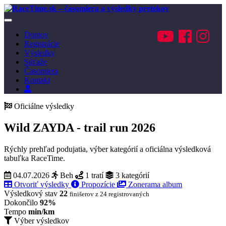
Toggle
navigation
Domov
Registrácie
Výsledky
Súťaže
Časomiera
Kontakt
Prihlásenie
Oficiálne výsledky
Wild ZAYDA - trail run 2026
Rýchly prehľad podujatia, výber kategórií a oficiálna výsledková
tabuľka RaceTime.
04.07.2026
Beh
1 tratí
3 kategórií
Otvoriť výsledky
Propozície
Zonerama album
Výsledkový stav
22
finišerov z 24 registrovaných
Dokončilo
92%
Tempo
min/km
Výber výsledkov