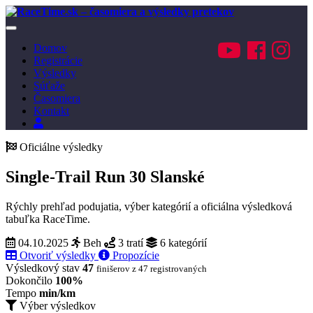
Toggle
navigation
Domov
Registrácie
Výsledky
Súťaže
Časomiera
Kontakt
Prihlásenie
Oficiálne výsledky
Single-Trail Run 30 Slanské
Rýchly prehľad podujatia, výber kategórií a oficiálna výsledková
tabuľka RaceTime.
04.10.2025
Beh
3 tratí
6 kategórií
Otvoriť výsledky
Propozície
Výsledkový stav
47
finišerov z 47 registrovaných
Dokončilo
100%
Tempo
min/km
Výber výsledkov