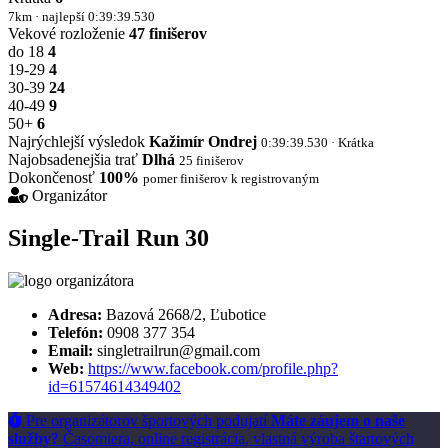
7km · najlepší 0:39:39.530
Vekové rozloženie
47 finišerov
do 18
4
19-29
4
30-39
24
40-49
9
50+
6
Najrýchlejší výsledok
Kažimír Ondrej
0:39:39.530 · Krátka
Najobsadenejšia trať
Dlhá
25 finišerov
Dokončenosť
100%
pomer finišerov k registrovaným
Organizátor
Single-Trail Run 30
Adresa:
Bazová 2668/2, Ľubotice
Telefón:
0908 377 354
Email:
singletrailrun@gmail.com
Web:
https://www.facebook.com/profile.php?
id=61574614349402
Pre organizátorov športových podujatí
Máte záujem o naše
služby?
Časomiera, online registrácia, vlastná výroba štartových