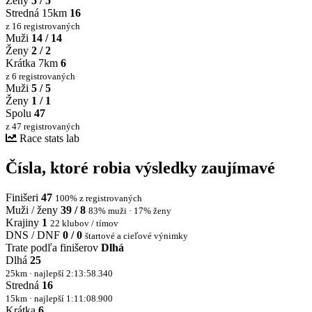
Ženy
5 / 5
Stredná 15km
16
z 16 registrovaných
Muži
14 / 14
Ženy
2 / 2
Krátka 7km
6
z 6 registrovaných
Muži
5 / 5
Ženy
1 / 1
Spolu
47
z 47 registrovaných
Race stats lab
Čísla, ktoré robia výsledky zaujímavé
Finišeri
47
100% z registrovaných
Muži / ženy
39 / 8
83% muži · 17% ženy
Krajiny
1
22 klubov / tímov
DNS / DNF
0 / 0
štartové a cieľové výnimky
Trate podľa finišerov
Dlhá
Dlhá
25
25km · najlepší 2:13:58.340
Stredná
16
15km · najlepší 1:11:08.900
Krátka
6