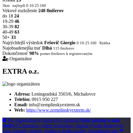
3km · najlepší 0:10:25.160
Vekové rozloženie
248 finišerov
do 18
24
19-29
46
30-39
82
40-49
63
50+
33
Najrýchlejší výsledok
Fešovič Giorgio
0:10:25.160 · Krátka
Najobsadenejšia trať
Dlhá
115 finišerov
Dokončenosť
98%
pomer finišerov k registrovaným
Organizátor
EXTRA o.z.
Adresa:
Leningradská 3503/6, Michalovce
Telefón:
0915 950 227
Email:
info@zemplinskyextrem.sk
Web:
https://www.zemplinskyextrem.sk/
Pre organizátorov športových podujatí
Máte záujem o naše
služby?
Časomiera, online registrácia, vlastná výroba štartových
čísel, medaily, trofeje, grafika a ďalšie služby.
Kontaktujte nás