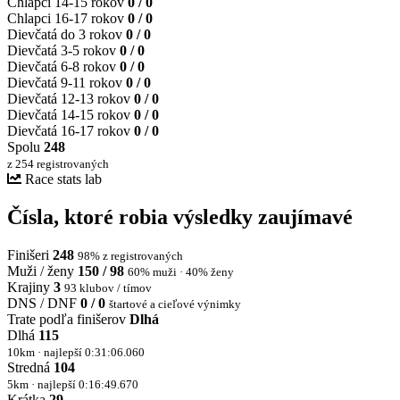
Chlapci 14-15 rokov
0 / 0
Chlapci 16-17 rokov
0 / 0
Dievčatá do 3 rokov
0 / 0
Dievčatá 3-5 rokov
0 / 0
Dievčatá 6-8 rokov
0 / 0
Dievčatá 9-11 rokov
0 / 0
Dievčatá 12-13 rokov
0 / 0
Dievčatá 14-15 rokov
0 / 0
Dievčatá 16-17 rokov
0 / 0
Spolu
248
z 254 registrovaných
Race stats lab
Čísla, ktoré robia výsledky zaujímavé
Finišeri
248
98% z registrovaných
Muži / ženy
150 / 98
60% muži · 40% ženy
Krajiny
3
93 klubov / tímov
DNS / DNF
0 / 0
štartové a cieľové výnimky
Trate podľa finišerov
Dlhá
Dlhá
115
10km · najlepší 0:31:06.060
Stredná
104
5km · najlepší 0:16:49.670
Krátka
29