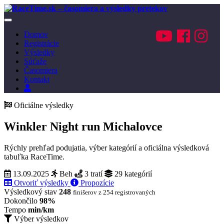
Toggle
navigation
Domov
Registrácie
Výsledky
Súťaže
Časomiera
Kontakt
Prihlásenie
Oficiálne výsledky
Winkler Night run Michalovce
Rýchly prehľad podujatia, výber kategórií a oficiálna výsledková
tabuľka RaceTime.
13.09.2025
Beh
3 tratí
29 kategórií
Otvoriť výsledky
Propozície
Výsledkový stav
248
finišerov z 254 registrovaných
Dokončilo
98%
Tempo
min/km
Výber výsledkov