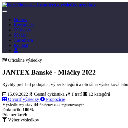
Toggle
navigation
Domov
Registrácie
Výsledky
Súťaže
Časomiera
Kontakt
Prihlásenie
Oficiálne výsledky
JANTEX Banské - Mláčky 2022
Rýchly prehľad podujatia, výber kategórií a oficiálna výsledková ta
15.09.2022
Cestná cyklistika
1 tratí
12 kategórií
Otvoriť výsledky
Propozície
Výsledkový stav
44
finišerov z 44 registrovaných
Dokončilo
100%
Priemer
km/h
Výber výsledkov