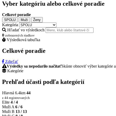
Vyber kategóriu alebo celkové poradie
Celkové poradie
SPOLU
Muži
Ženy
Kategória
Hľadať vo výsledkoch
0
zobrazených riadkov
Výsledková tabuľka
Celkové poradie
Zdieľať
Výsledky sa nepodarilo načítať
Skúste obnoviť výber kategórie a
Kategórie
Prehľad účasti podľa kategórií
Hlavná 6.4km
44
z 44 registrovaných
Elite
4 / 4
Muži A
6 / 6
Muži B
13 / 13