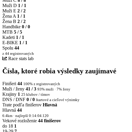
Muži C
8 / 8
Muži D
1 / 1
Muži E
2 / 2
Žena A
1 / 1
Žena B
2 / 2
Handbike
0 / 0
MTB
5 / 5
Kadeti
1 / 1
E-BIKE
1 / 1
Spolu
44
z 44 registrovaných
Race stats lab
Čísla, ktoré robia výsledky zaujímavé
Finišeri
44
100% z registrovaných
Muži / ženy
41 / 3
93% muži · 7% ženy
Krajiny
1
25 klubov / tímov
DNS / DNF
0 / 0
štartové a cieľové výnimky
Trate podľa finišerov
Hlavná
Hlavná
44
6.4km · najlepší 0:14:04.120
Vekové rozloženie
44 finišerov
do 18
1
19-29
7