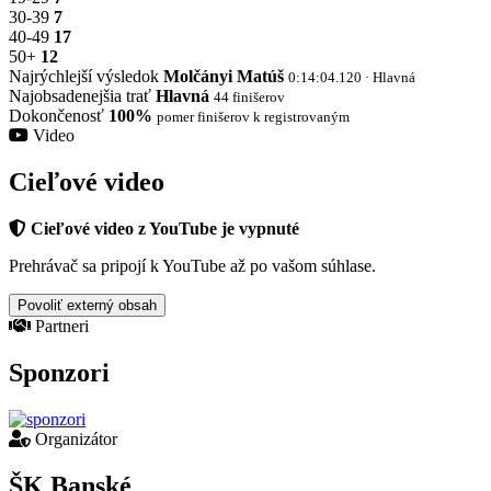
30-39
7
40-49
17
50+
12
Najrýchlejší výsledok
Molčányi Matúš
0:14:04.120 · Hlavná
Najobsadenejšia trať
Hlavná
44 finišerov
Dokončenosť
100%
pomer finišerov k registrovaným
Video
Cieľové video
Cieľové video z YouTube je vypnuté
Prehrávač sa pripojí k YouTube až po vašom súhlase.
Povoliť externý obsah
Partneri
Sponzori
Organizátor
ŠK Banské