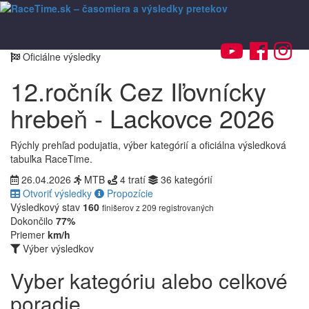
Toggl
navig
Oficiálne výsledky
12.ročník Cez Iľovnícky
hrebeň - Lackovce 2026
Rýchly prehľad podujatia, výber kategórií a oficiálna výsledková
tabuľka RaceTime.
26.04.2026
MTB
4 tratí
36 kategórií
Otvoriť výsledky
Propozície
Výsledkový stav
160
finišerov z 209 registrovaných
Dokončilo
77%
Priemer
km/h
Výber výsledkov
Vyber kategóriu alebo celkové
poradie