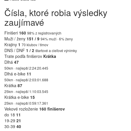
Čísla, ktoré robia výsledky
zaujímavé
Finišeri
160
98% z registrovaných
Muži / ženy
151 / 9
94% muži · 6% ženy
Krajiny
1
70 klubov / tímov
DNS / DNF
1 / 2
štartové a cieľové výnimky
Trate podľa finišerov
Krátka
Dlhá
47
50km · najlepší 2:24:20.445
Dlhá e-bike
11
50km · najlepší 2:03:01.688
Krátka
87
25km · najlepší 1:10:03.545
Krátka e-bike
15
25km · najlepší 0:59:17.361
Vekové rozloženie
160 finišerov
do 18
11
19-29
21
30-39
40