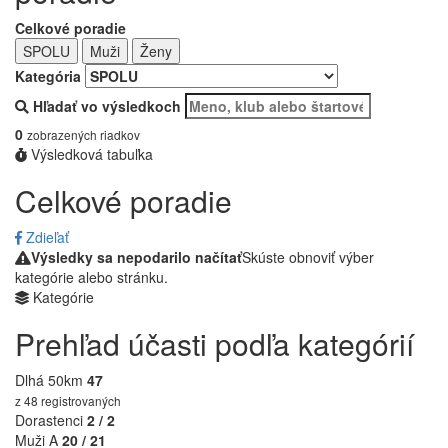
Celkové poradie
SPOLU
Muži
Ženy
Kategória
Hľadať vo výsledkoch
0
zobrazených riadkov
Výsledková tabuľka
Celkové poradie
Zdieľať
Výsledky sa nepodarilo načítať
Skúste obnoviť výber
kategórie alebo stránku.
Kategórie
Prehľad účasti podľa kategórií
Dlhá 50km
47
z 48 registrovaných
Dorastenci
2 / 2
Muži A
20 / 21