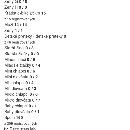
Ženy G
0 / 0
Ženy H
0 / 0
Krátka e-bike 25km
15
z 15 registrovaných
Muži
14 / 14
Ženy
1 / 1
Detské preteky - detské preteky
0
z 46 registrovaných
Starší žiaci
0 / 3
Staršie žiačky
0 / 0
Mladší žiaci
0 / 9
Mladšie žiačky
0 / 4
Mini chlapci
0 / 6
Mini dievčata
0 / 2
Mili chlapci
0 / 4
Mili dievčata
0 / 3
Mikro chlapci
0 / 6
Mikro dievčata
0 / 7
Baby chlapci
0 / 1
Baby dievčata
0 / 1
Spolu
160
z 209 registrovaných
Race stats lab