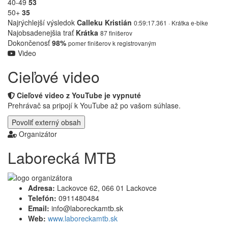
40-49
53
50+
35
Najrýchlejší výsledok
Calleku Kristián
0:59:17.361 · Krátka e-bike
Najobsadenejšia trať
Krátka
87 finišerov
Dokončenosť
98%
pomer finišerov k registrovaným
Video
Cieľové video
Cieľové video z YouTube je vypnuté
Prehrávač sa pripojí k YouTube až po vašom súhlase.
Povoliť externý obsah
Organizátor
Laborecká MTB
Adresa:
Lackovce 62, 066 01 Lackovce
Telefón:
0911480484
Email:
info@laboreckamtb.sk
Web:
www.laboreckamtb.sk