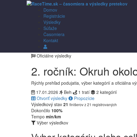
Domov
Registrácie
Výsledky
Súťaže
Časomiera
Kontakt
Prihlásenie
Oficiálne výsledky
2. ročník: Okruh okol
Rýchly prehľad podujatia, výber kategórií a oficiálna 
17.01.2026
Beh
1 tratí
2 kategórií
Otvoriť výsledky
Propozície
Výsledkový stav
21
finišerov z 21 registrovaných
Dokončilo
100%
Tempo
min/km
Výber výsledkov
Vyber kategóriu alebo cel