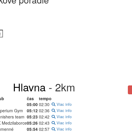
Hlavna
- 2km
ub
čas
tempo
05:00
02:30
Viac info
perium Gym
05:12
02:36
Viac info
nishers team
05:23
02:42
Viac info
 Medzilaborce
05:26
02:43
Viac info
umenné
05:54
02:57
Viac info