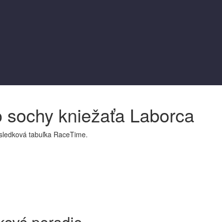
o sochy kniežaťa Laborca
výsledková tabuľka RaceTime.
kové poradie