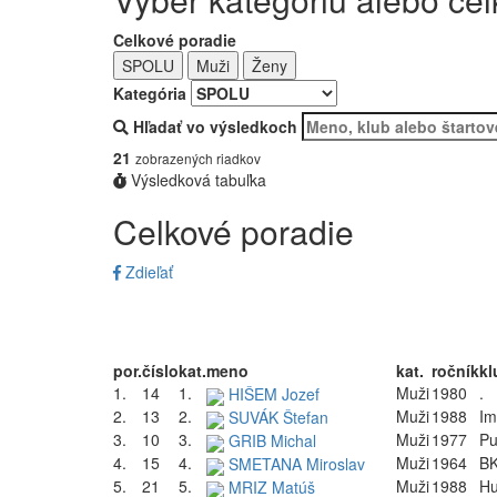
Celkové poradie
SPOLU
Muži
Ženy
Kategória
Hľadať vo výsledkoch
21
zobrazených riadkov
Výsledková tabuľka
Celkové poradie
Zdieľať
por.
číslo
kat.
meno
kat.
ročník
kl
1.
14
1.
Muži
1980
.
HIŠEM Jozef
2.
13
2.
Muži
1988
Im
SUVÁK Štefan
3.
10
3.
Muži
1977
Pu
GRIB Michal
4.
15
4.
Muži
1964
BK
SMETANA Miroslav
5.
21
5.
Muži
1988
H
MRIZ Matúš