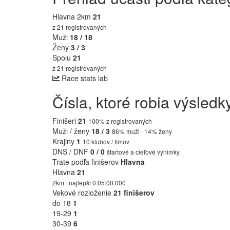
Hlavna 2km
21
z 21 registrovaných
Muži
18 / 18
Ženy
3 / 3
Spolu
21
z 21 registrovaných
Race stats lab
Čísla, ktoré robia výsled
Finišeri
21
100% z registrovaných
Muži / ženy
18 / 3
86% muži · 14% ženy
Krajiny
1
10 klubov / tímov
DNS / DNF
0 / 0
štartové a cieľové výnimky
Trate podľa finišerov
Hlavna
Hlavna
21
2km · najlepší 0:05:00.000
Vekové rozloženie
21 finišerov
do 18
1
19-29
1
30-39
6