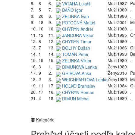
6.
6
6.
Muži
1987
Pu
VATAHA Lukáš
7.
5
7.
Muži
1980
.
DAŇO Igor
8.
20
8.
Muži
1980
.
ZELINKA Ivan
9.
18
9.
Muži
2001
Mi
POTOČNÝ Matúš
10.
16
10.
Muži
1980
.
CHYRYN Andrei
11.
12
11.
Muži
1995
O
JANCURA Viktor
12.
8
12.
Muži
1980
.
CHYRYN Timur
13.
7
13.
Muži
1986
O
DOLHY Dušan
14.
1
14.
Muži
1993
Be
TOMAN Peter
15.
19
15.
Muži
1980
.
ZELINKA Viktor
16.
3
1.
Ženy
1989
DIMUNOVÁ Lenka
17.
9
2.
Ženy
2016
Pu
GRIBOVA Anka
18.
2
3.
Ženy
1980
Me
WEICHPARTOVA Lenka
19.
11
17.
Muži
1984
O
HOĽKO Branislav
20.
17
16.
Muži
1980
.
CHYRYN Roman
21.
4
18.
Muži
1980
.
DIMUN Michal
Kategórie
Prehľad účasti podľa kateg