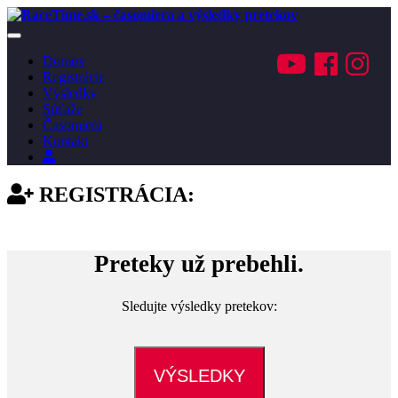
Toggle
navigation
Domov
Registrácie
Výsledky
Súťaže
Časomiera
Kontakt
Prihlásenie
REGISTRÁCIA:
JANTEX Banské -
Mláčky 2021
Preteky už prebehli.
Sledujte výsledky pretekov:
VÝSLEDKY