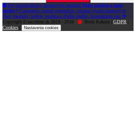
Pre organizátorov športových podujatí
Máte záujem o naše
služby?
Časomiera, online registrácia, vlastná výroba štartových
čísel, medaily, trofeje, grafika a ďalšie služby.
Kontaktujte nás
Copyright © racetime.sk 2018 - 2026
Boris Kakuta |
GDPR
|
Cookies
|
Nastavenia cookies