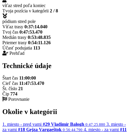
víťaz
stred poľa
koniec
Tvoja pozícia v kategórii
2 / 8
pódium
stred
pole
Víťaz trasy
0:37:14.040
Tvoj čas
0:47:53.470
Medián trasy
0:53:48.835
Priemer trasy
0:54:11.126
Účasť podujatia
113
Prehľad
Technické údaje
Štart čas
11:00:00
Cieľ čas
11:47:53.470
Št. číslo
21
Čip
774
Porovnanie
Okolie v kategórii
1. miesto - pred vami
#29 Vladimír Balogh
3. miesto -
0:47:25.880
za vami
#18 Gejza Vargaeštok
4. miesto - za vami
#11
0:56:44.790