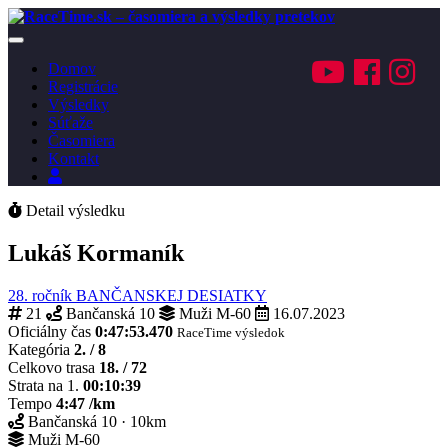
Toggle
navigation
Domov
Registrácie
Výsledky
Súťaže
Časomiera
Kontakt
Prihlásenie
Detail výsledku
Lukáš Kormaník
28. ročník BANČANSKEJ DESIATKY
21
Bančanská 10
Muži M-60
16.07.2023
Oficiálny čas
0:47:53.470
RaceTime výsledok
Kategória
2. / 8
Celkovo trasa
18. / 72
Strata na 1.
00:10:39
Tempo
4:47 /km
Bančanská 10 · 10km
Muži M-60