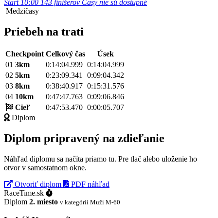
Štart 10:00
143 finišerov
Časy nie sú dostupné
Medzičasy
Priebeh na trati
Checkpoint
Celkový čas
Úsek
01
3km
0:14:04.999
0:14:04.999
02
5km
0:23:09.341
0:09:04.342
03
8km
0:38:40.917
0:15:31.576
04
10km
0:47:47.763
0:09:06.846
Cieľ
0:47:53.470
0:00:05.707
Diplom
Diplom pripravený na zdieľanie
Náhľad diplomu sa načíta priamo tu. Pre tlač alebo uloženie ho
otvor v samostatnom okne.
Otvoriť diplom
PDF náhľad
RaceTime.sk
Diplom
2. miesto
v kategórii Muži M-60