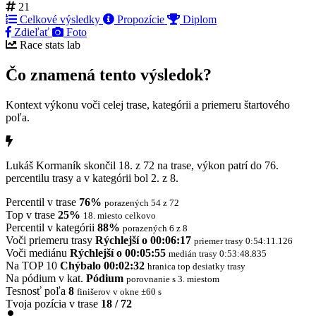
21
Celkové výsledky
Propozície
Diplom
Zdieľať
Foto
Race stats lab
Čo znamená tento výsledok?
Kontext výkonu voči celej trase, kategórii a priemeru štartového
poľa.
Lukáš Kormaník skončil 18. z 72 na trase, výkon patrí do 76.
percentilu trasy a v kategórii bol 2. z 8.
Percentil v trase
76%
porazených 54 z 72
Top v trase
25%
18. miesto celkovo
Percentil v kategórii
88%
porazených 6 z 8
Voči priemeru trasy
Rýchlejší o 00:06:17
priemer trasy 0:54:11.126
Voči mediánu
Rýchlejší o 00:05:55
medián trasy 0:53:48.835
Na TOP 10
Chýbalo 00:02:32
hranica top desiatky trasy
Na pódium v kat.
Pódium
porovnanie s 3. miestom
Tesnosť poľa
8
finišerov v okne ±60 s
Tvoja pozícia v trase
18 / 72