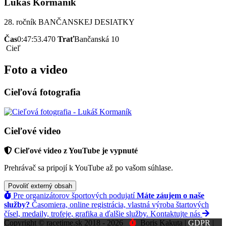
Lukáš Kormaník
28. ročník BANČANSKEJ DESIATKY
Čas
0:47:53.470
Trať
Bančanská 10
Cieľ
Foto a video
Cieľová fotografia
Cieľové video
Cieľové video z YouTube je vypnuté
Prehrávač sa pripojí k YouTube až po vašom súhlase.
Povoliť externý obsah
Pre organizátorov športových podujatí
Máte záujem o naše
služby?
Časomiera, online registrácia, vlastná výroba štartových
čísel, medaily, trofeje, grafika a ďalšie služby.
Kontaktujte nás
Copyright © racetime.sk 2018 - 2026
Boris Kakuta |
GDPR
|