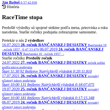
Ján Bajtoš
0:57:42.930
História
RaceTime stopa
Predošlé výsledky sú spojené striktne podľa mena, priezviska a roku
narodenia. Staršie ročníky podujatia zobrazujeme samostatne.
Pretekár u nás
2 výsledkov
16.07.2023
28. ročník BANČANSKEJ DESIATKY
Bančanská 10
06.07.2019
24. ročník BANČANSKEJ
· ročník 1957 · 0:47:53.470
DESIATKY
Bančanská 10 · ročník 1957 · -
Staršie ročníky
Predošlý ročník
24.07.2022
27. ročník BANČANSKEJ DESIATKY
ročník nižšie
podľa názvu podujatia
Štart 11:30
92 finišerov
Najrýchlejší výsledok 0:20:11.810
17.07.2021
26. ročník BANČANSKEJ DESIATKY
rovnaký
očistený názov podujatia
Štart 10:00
131 finišerov
Najrýchlejší výsledok 0:18:07.075
19.07.2020
25. ročník BANČANSKEJ DESIATKY
rovnaký
očistený názov podujatia
Štart 10:00
181 finišerov
Najrýchlejší výsledok 0:17:15.348
06.07.2019
24. ročník BANČANSKEJ DESIATKY
rovnaký
očistený názov podujatia