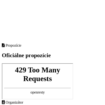
premium bootstrap themes
Propozície
Oficiálne propozície
Organizátor