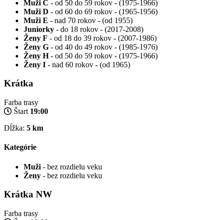
Muži C
- od 50 do 59 rokov - (1975-1966)
Muži D
- od 60 do 69 rokov - (1965-1956)
Muži E
- nad 70 rokov - (od 1955)
Juniorky
- do 18 rokov - (2017-2008)
Ženy F
- od 18 do 39 rokov - (2007-1986)
Ženy G
- od 40 do 49 rokov - (1985-1976)
Ženy H
- od 50 do 59 rokov - (1975-1966)
Ženy I
- nad 60 rokov - (od 1965)
Krátka
Farba trasy
Štart
19:00
Dĺžka:
5 km
Kategórie
Muži
- bez rozdielu veku
Ženy
- bez rozdielu veku
Krátka NW
Farba trasy