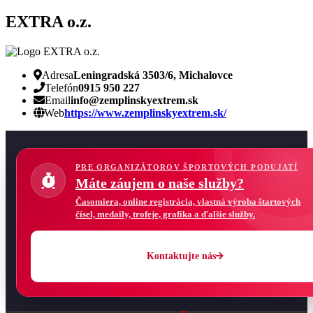
EXTRA o.z.
Adresa
Leningradská 3503/6, Michalovce
Telefón
0915 950 227
Email
info@zemplinskyextrem.sk
Web
https://www.zemplinskyextrem.sk/
PRE ORGANIZÁTOROV ŠPORTOVÝCH PODUJATÍ
Máte záujem o naše služby?
Časomiera, online registrácia, vlastná výroba štartových
čísel, medaily, trofeje, grafika a ďalšie služby.
Kontaktujte nás