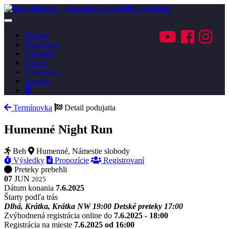
Toggle
navigation
Domov
Registrácie
Výsledky
Súťaže
Časomiera
Kontakt
Prihlásenie
Termínovka
Detail podujatia
Humenné Night Run
Beh
Humenné, Námestie slobody
Výsledky
Propozície
Registrovaní
Preteky prebehli
07
JUN
2025
Dátum konania
7.6.2025
Štarty podľa trás
Dlhá, Krátka, Krátka NW
19:00
Detské preteky
17:00
Zvýhodnená registrácia online do
7.6.2025 - 18:00
Registrácia na mieste
7.6.2025 od 16:00