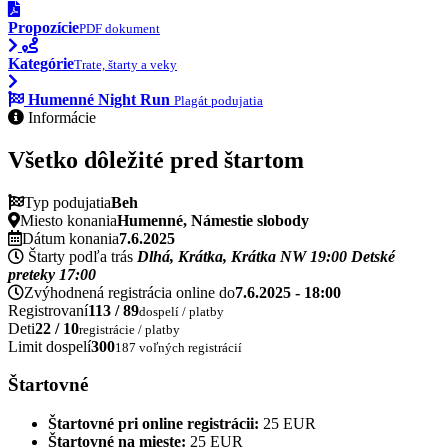
Propozície
PDF dokument
Kategórie
Trate, štarty a veky
Humenné Night Run
Plagát podujatia
Informácie
Všetko dôležité pred štartom
Typ podujatia
Beh
Miesto konania
Humenné, Námestie slobody
Dátum konania
7.6.2025
Štarty podľa trás
Dlhá, Krátka, Krátka NW
19:00
Detské
preteky
17:00
Zvýhodnená registrácia online do
7.6.2025 - 18:00
Registrovaní
113 / 89
dospelí / platby
Deti
22 / 10
registrácie / platby
Limit dospelí
300
187 voľných registrácií
Štartovné
Štartovné pri online registrácii:
25 EUR
Štartovné na mieste:
25 EUR